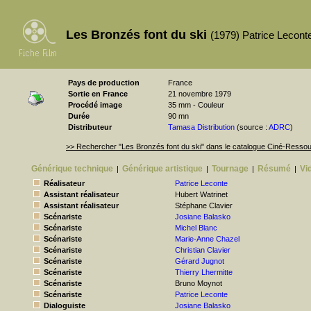
Les Bronzés font du ski
(1979) Patrice Lecont
Pays de production
France
Sortie en France
21 novembre 1979
Procédé image
35 mm - Couleur
Durée
90 mn
Distributeur
Tamasa Distribution
(source :
ADRC
)
>> Rechercher "Les Bronzés font du ski" dans le catalogue Ciné-Resso
Générique technique
Générique artistique
Tournage
Résumé
Vi
|
|
|
|
Réalisateur
Patrice Leconte
Assistant réalisateur
Hubert Watrinet
Assistant réalisateur
Stéphane Clavier
Scénariste
Josiane Balasko
Scénariste
Michel Blanc
Scénariste
Marie-Anne Chazel
Scénariste
Christian Clavier
Scénariste
Gérard Jugnot
Scénariste
Thierry Lhermitte
Scénariste
Bruno Moynot
Scénariste
Patrice Leconte
Dialoguiste
Josiane Balasko