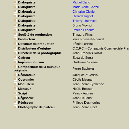
Dialoguiste
Michel Blanc
Dialoguiste
Marie-Anne Chazel
Dialoguiste
Christian Clavier
Dialoguiste
Gérard Jugnot
Dialoguiste
Thierry Lhermitte
Dialoguiste
Bruno Moynot
Dialoguiste
Patrice Leconte
Société de production
Trinacra Films
Producteur
Yves Rousset-Rouard
Directeur de production
Irénée Leriche
Distributeur d'origine
C.C.F.C. - Compagnie Commerciale Fran
Directeur de la photographie
Jean-François Robin
Cadreur
Eduardo Serra
Ingénieur du son
Guillaume Sciama
Compositeur de la musique
Pierre Bachelet
originale
Décorateur
Jacques d' Ovidio
Costumier
Cécile Magnan
Maquilleur
Jean-Pierre Eychenne
Monteur
Noëlle Boisson
Script
Patrick Aubrée
Régisseur
Jean Pieuchot
Régisseur
Philippe Desmoulins
Photographe de plateau
Jean-Pierre Fizet