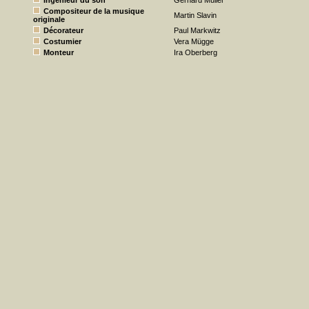
Ingénieur du son
Gerhard Müller
Compositeur de la musique
Martin Slavin
originale
Décorateur
Paul Markwitz
Costumier
Vera Mügge
Monteur
Ira Oberberg