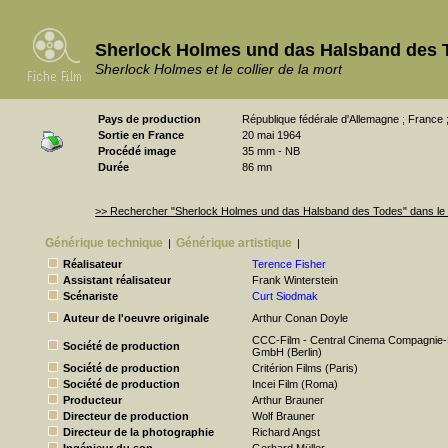
Sherlock Holmes und das Halsband des
Sherlock Holmes et le collier de la mort
Pays de production
République fédérale d'Allemagne ; France ; 
Sortie en France
20 mai 1964
Procédé image
35 mm - NB
Durée
86 mn
>> Rechercher "Sherlock Holmes und das Halsband des Todes" dans le
Générique technique
Générique artistique
|
|
Réalisateur
Terence Fisher
Assistant réalisateur
Frank Winterstein
Scénariste
Curt Siodmak
Auteur de l'oeuvre originale
Arthur Conan Doyle
CCC-Film - Central Cinema Compagnie-
Société de production
GmbH (Berlin)
Société de production
Critérion Films (Paris)
Société de production
Incei Film (Roma)
Producteur
Arthur Brauner
Directeur de production
Wolf Brauner
Directeur de la photographie
Richard Angst