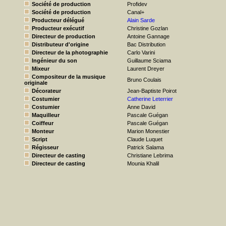
Société de production
Profidev
Société de production
Canal+
Producteur délégué
Alain Sarde
Producteur exécutif
Christine Gozlan
Directeur de production
Antoine Gannage
Distributeur d'origine
Bac Distribution
Directeur de la photographie
Carlo Varini
Ingénieur du son
Guillaume Sciama
Mixeur
Laurent Dreyer
Compositeur de la musique
Bruno Coulais
originale
Décorateur
Jean-Baptiste Poirot
Costumier
Catherine Leterrier
Costumier
Anne David
Maquilleur
Pascale Guégan
Coiffeur
Pascale Guégan
Monteur
Marion Monestier
Script
Claude Luquet
Régisseur
Patrick Salama
Directeur de casting
Christiane Lebrima
Directeur de casting
Mounia Khalil