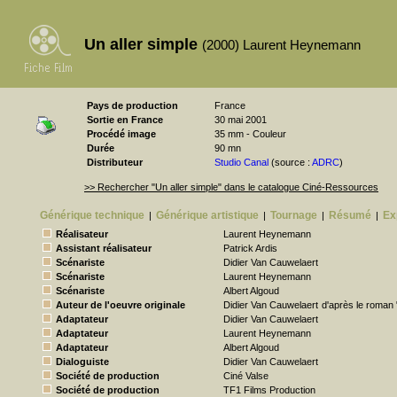
Un aller simple
(2000) Laurent Heynemann
Pays de production
France
Sortie en France
30 mai 2001
Procédé image
35 mm - Couleur
Durée
90 mn
Distributeur
Studio Canal
(source :
ADRC
)
>> Rechercher "Un aller simple" dans le catalogue Ciné-Ressources
Générique technique
Générique artistique
Tournage
Résumé
Ex
|
|
|
|
Réalisateur
Laurent Heynemann
Assistant réalisateur
Patrick Ardis
Scénariste
Didier Van Cauwelaert
Scénariste
Laurent Heynemann
Scénariste
Albert Algoud
Auteur de l'oeuvre originale
Didier Van Cauwelaert
d'après le roman "
Adaptateur
Didier Van Cauwelaert
Adaptateur
Laurent Heynemann
Adaptateur
Albert Algoud
Dialoguiste
Didier Van Cauwelaert
Société de production
Ciné Valse
Société de production
TF1 Films Production