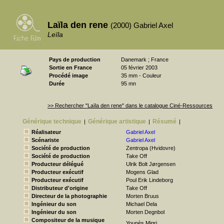
Laïla den rene
(2000) Gabriel Axel
Leïla
Pays de production
Danemark ; France
Sortie en France
05 février 2003
Procédé image
35 mm - Couleur
Durée
95 mn
>> Rechercher "Laïla den rene" dans le catalogue Ciné-Ressources
Générique technique
Générique artistique
Résumé
|
|
|
Réalisateur
Gabriel Axel
Scénariste
Gabriel Axel
Société de production
Zentropa (Hvidovre)
Société de production
Take Off
Producteur délégué
Ulrik Bolt Jørgensen
Producteur exécutif
Mogens Glad
Producteur exécutif
Poul Erik Lindeborg
Distributeur d'origine
Take Off
Directeur de la photographie
Morten Bruus
Ingénieur du son
Michael Dela
Ingénieur du son
Morten Degnbol
Compositeur de la musique
Younès Migri