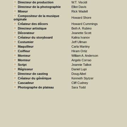
Directeur de production
W.T. Viscidi
Directeur de la photographie
Elliot Davis
Mixeur
Rick Wadell
Compositeur de la musique
Howard Shore
originale
Créateur des décors
Howard Cummings
Directeur artistique
Beth A. Rubino
Décorateur
Jeanette Scott
Créateur du storyboard
Kalina Ivanov
Costumier
Jeff Ullman
Maquilleur
Carla Martiny
Coiffeur
Hiram Ortiz
Monteur
William A. Anderson
Monteur
Angelo Corrao
Script
Jeannie Talbot
Régisseur
Daniel Lupi
Directeur de casting
Doug Aibel
Créateur du générique
Kenneth Stytzer
Cascadeur
Cliff Cudney
Photographe de plateau
Sara Todd