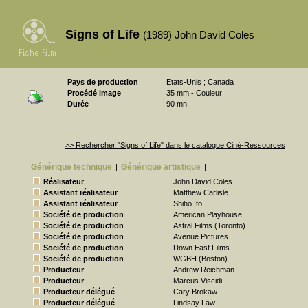
Signs of Life
(1989) John David Coles
Pays de production
Etats-Unis ; Canada
Procédé image
35 mm - Couleur
Durée
90 mn
>> Rechercher "Signs of Life" dans le catalogue Ciné-Ressources
Générique technique
Générique artistique
|
|
Réalisateur
John David Coles
Assistant réalisateur
Matthew Carlisle
Assistant réalisateur
Shiho Ito
Société de production
American Playhouse
Société de production
Astral Films (Toronto)
Société de production
Avenue Pictures
Société de production
Down East Films
Société de production
WGBH (Boston)
Producteur
Andrew Reichman
Producteur
Marcus Viscidi
Producteur délégué
Cary Brokaw
Producteur délégué
Lindsay Law