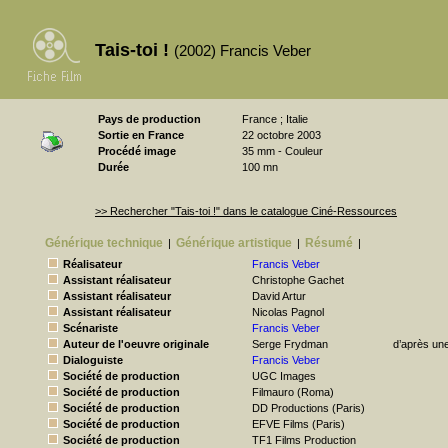
Tais-toi !
(2002) Francis Veber
Pays de production
France ; Italie
Sortie en France
22 octobre 2003
Procédé image
35 mm - Couleur
Durée
100 mn
>> Rechercher "Tais-toi !" dans le catalogue Ciné-Ressources
Générique technique
Générique artistique
Résumé
|
|
|
Réalisateur
Francis Veber
Assistant réalisateur
Christophe Gachet
Assistant réalisateur
David Artur
Assistant réalisateur
Nicolas Pagnol
Scénariste
Francis Veber
Auteur de l'oeuvre originale
Serge Frydman
d’après une
Dialoguiste
Francis Veber
Société de production
UGC Images
Société de production
Filmauro (Roma)
Société de production
DD Productions (Paris)
Société de production
EFVE Films (Paris)
Société de production
TF1 Films Production