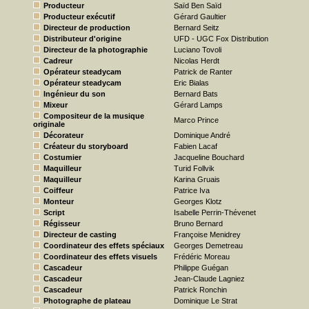
Producteur
Saïd Ben Saïd
Producteur exécutif
Gérard Gaultier
Directeur de production
Bernard Seitz
Distributeur d'origine
UFD - UGC Fox Distribution
Directeur de la photographie
Luciano Tovoli
Cadreur
Nicolas Herdt
Opérateur steadycam
Patrick de Ranter
Opérateur steadycam
Eric Bialas
Ingénieur du son
Bernard Bats
Mixeur
Gérard Lamps
Compositeur de la musique
Marco Prince
originale
Décorateur
Dominique André
Créateur du storyboard
Fabien Lacaf
Costumier
Jacqueline Bouchard
Maquilleur
Turid Follvik
Maquilleur
Karina Gruais
Coiffeur
Patrice Iva
Monteur
Georges Klotz
Script
Isabelle Perrin-Thévenet
Régisseur
Bruno Bernard
Directeur de casting
Françoise Menidrey
Coordinateur des effets spéciaux
Georges Demetreau
Coordinateur des effets visuels
Frédéric Moreau
Cascadeur
Philippe Guégan
Cascadeur
Jean-Claude Lagniez
Cascadeur
Patrick Ronchin
Photographe de plateau
Dominique Le Strat